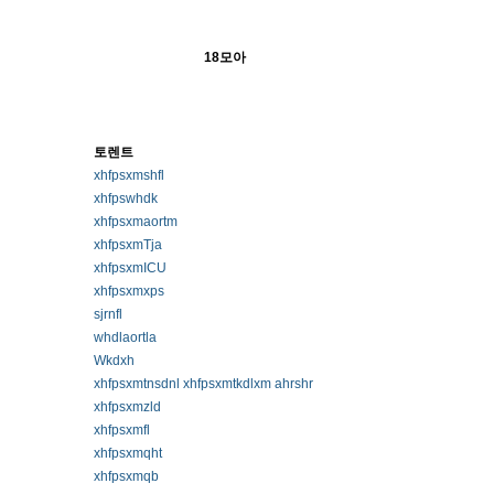
18모아
토렌트
xhfpsxmshfl
xhfpswhdk
xhfpsxmaortm
xhfpsxmTja
xhfpsxmICU
xhfpsxmxps
sjrnfl
whdlaortla
Wkdxh
xhfpsxmtnsdnl xhfpsxmtkdlxm ahrshr
xhfpsxmzld
xhfpsxmfl
xhfpsxmqht
xhfpsxmqb