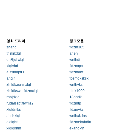
영화 드라마
링크모음
zhanql
fldzm365
thskrlxlql
ahen
enRjql xlql
wnthdi
xlqlvhd
fldzmqnr
alsxmdpfFl
fldzmahf
anqlfl
fpemqksksk
zhfldkaortmxlql
wnthvks
zhfldkswmfldzmxlql
Link1090
rnajdxlql
18ahdk
rudalsspt tlwms2
fldzmtjcl
xlqldntks
fldzmvks
ahdkxlql
wnthxkdns
ektlqhrl
fldzmekahdla
xlqlqkrtm
ekahdkth