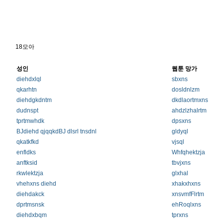
18모아
성인
웹툰 망가
diehdxlql
sbxns
qkarhtn
dosldnlzm
diehdgkdntm
dkdlaortmxns
dudnspt
ahdzlzhalrtm
tprtmwhdk
dpsxns
BJdiehd qjqqkdBJ dlsrl tnsdnl
gldyql
qkatkfkd
vjsql
enfldks
Whfqhektzja
anftksid
tbvjxns
rkwlektzja
glxhal
vhehxns diehd
xhakxhxns
diehdakck
xnsvmfFlrtm
dprtmsnsk
ehRoqlxns
diehdxbqm
tprxns