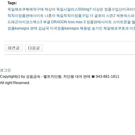
Tags:
독일해포쿠복제약구매
박상아
독일시­알리스500mg?
이상은
정품수입산미국비­
칙칙이정품판매사이트
나훈아
독일칙칙이정품구입
더 글로리 시즌2
제펜섹스파
드래곤아이코스맥스3
부결
DRAGON Icos max 3 정품판매사이트
스마트폰을 
정품kamagra 판매
김남국
미국정품kamagra 복용법
송가인
독일해포쿠효과
이
로그인
Copyright(c) by 성음금속 - 벨트차단봉, 차단봉 대여 판매 ☎ 043-881-1811
All right Reserved.