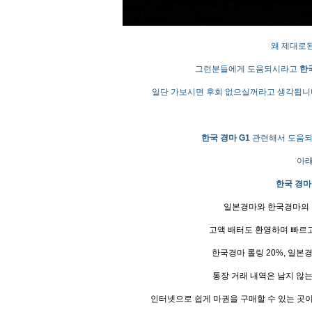
왜 제대로된
그런분들에게 도움되시라고
한국
일단 가보시면 후회 없으실꺼라고 생각됩니다
한국 경마 G1
관련해서 도움되셔
아래
한국 경마 
일본경마와 한국경마의 
고액 배터도 환영하며 빠르고
한국경마 롤링 20%, 일본
통장 거래 내역은 남지 않는
인터넷으로 쉽게 마권을 구매할 수 있는 곳