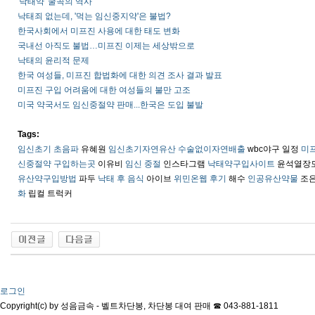
'낙태약' 굴곡의 역사
낙태죄 없는데, '먹는 임신중지약'은 불법?
한국사회에서 미프진 사용에 대한 태도 변화
국내선 아직도 불법…미프진 이제는 세상밖으로
낙태의 윤리적 문제
한국 여성들, 미프진 합법화에 대한 의견 조사 결과 발표
미프진 구입 어려움에 대한 여성들의 불만 고조
미국 약국서도 임신중절약 판매...한국은 도입 불발
Tags:
임신초기 초음파
유혜원
임신초기자연유산 수술없이자연배출
wbc야구 일정
미프
신중절약 구입하는곳
이유비
임신 중절
인스타그램
낙태약구입사이트
윤석열장
유산약구입방법
파두
낙태 후 음식
아이브
위민온웹 후기
해수
인공유산약물
조
화
립컬 트럭커
로그인
Copyright(c) by 성음금속 - 벨트차단봉, 차단봉 대여 판매 ☎ 043-881-1811