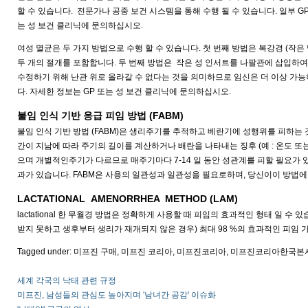
할 수 있습니다. 전문가나 공중 보건 시스템을 통해 수행 될 수 있습니다. 일부 G
는 성 보건 클리닉에 문의하십시오.
여성 멸균은 두 가지 방법으로 수행 할 수 있습니다. 첫 번째 방법은 복강경 (
두 개의 절개를 포함합니다. 두 번째 방법은 작은 성 인서트를 나팔관에 삽입하여
수정하기 위해 난관 위로 올라갈 수 없다는 것을 의미하므로 임신은 더 이상 가능
다. 자세한 정보는 GP 또는 성 보건 클리닉에 문의하십시오.
불임 인식 기반 응급 피임 방법 (FABM)
불임 인식 기반 방법 (FABM)은 생리주기를 추적하고 베란기에 성행위를 피하는 
간이 지남에 따라 주기의 길이를 계산하거나 배란을 나타내는 징후 (예 : 온도 또
으며 개별적인주기가 다르므로 매주기마다 7-14 일 동안 성관계를 피할 필요가 있습
과가 있습니다. FABM은 사용의 일관성과 일관성을 필요로하며, 당신이이 방법
LACTATIONAL AMENORRHEA METHOD (LAM)
lactational 한 무월경 방법은 정확하게 사용할 때 피임의 효과적인 형태 일 수
받지 못하고 생후부터 생리가 재개되지 않은 경우) 최대 98 %의 효과적인 피임 가
Tagged under: 미프진 구매, 미프진 코리아, 미프진코리아, 미프진코리아한국
세계 각국의 낙태 관련 규정
미프진, 남성들의 관심도 높아지며 '남녀간 공감' 이슈화