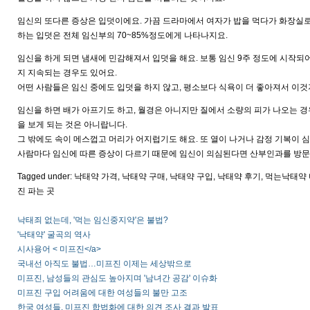
임신의 또다른 증상은 입덧이에요. 가끔 드라마에서 여자가 밥을 먹다가 화장실로 
하는 입덧은 전체 임신부의 70~85%정도에게 나타나지요.
임신을 하게 되면 냄새에 민감해져서 입덧을 해요. 보통 임신 9주 정도에 시작되어 
지 지속되는 경우도 있어요.
어떤 사람들은 임신 중에도 입덧을 하지 않고, 평소보다 식욕이 더 좋아져서 이것
임신을 하면 배가 아프기도 하고, 월경은 아니지만 질에서 소량의 피가 나오는 경
을 보게 되는 것은 아니랍니다.
그 밖에도 속이 메스껍고 머리가 어지럽기도 해요. 또 열이 나거나 감정 기복이 
사람마다 임신에 따른 증상이 다르기 때문에 임신이 의심된다면 산부인과를 방문하
Tagged under: 낙태약 가격, 낙태약 구매, 낙태약 구입, 낙태약 후기, 먹는
진 파는 곳
낙태죄 없는데, '먹는 임신중지약'은 불법?
'낙태약' 굴곡의 역사
시사용어 < 미프진</a>
국내선 아직도 불법…미프진 이제는 세상밖으로
미프진, 남성들의 관심도 높아지며 '남녀간 공감' 이슈화
미프진 구입 어려움에 대한 여성들의 불만 고조
한국 여성들, 미프진 합법화에 대한 의견 조사 결과 발표