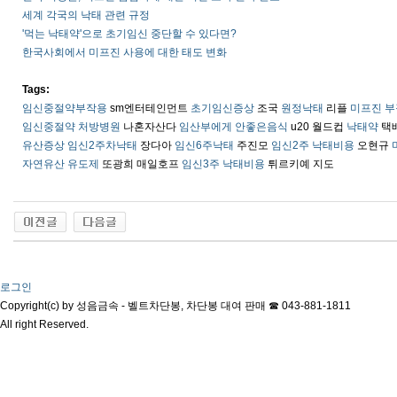
세계 각국의 낙태 관련 규정
'먹는 낙태약'으로 초기임신 중단할 수 있다면?
한국사회에서 미프진 사용에 대한 태도 변화
Tags:
임신중절약부작용
sm엔터테인먼트
초기임신증상
조국
원정낙태
리플
미프진 부
임신중절약 처방병원
나혼자산다
임산부에게 안좋은음식
u20 월드컵
낙태약
택
유산증상 임신2주차낙태
장다아
임신6주낙태
주진모
임신2주 낙태비용
오현규
자연유산 유도제
또광희 매일호프
임신3주 낙태비용
튀르키예 지도
로그인
Copyright(c) by 성음금속 - 벨트차단봉, 차단봉 대여 판매 ☎ 043-881-1811
All right Reserved.