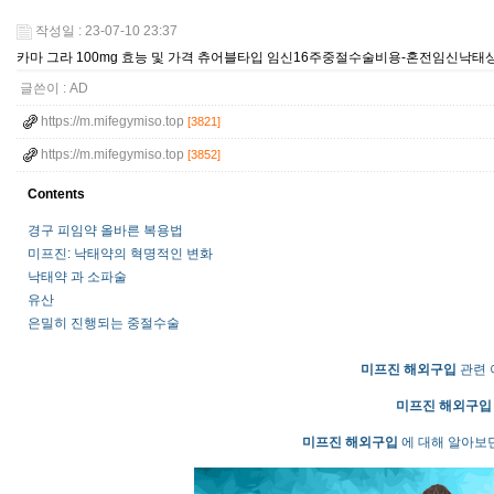
작성일 : 23-07-10 23:37
카마 그라 100mg 효능 및 가격 츄어블타입 임신16주중절수술비용-혼전임신낙
글쓴이 :
AD
https://m.mifegymiso.top
[3821]
https://m.mifegymiso.top
[3852]
Contents
경구 피임약 올바른 복용법
미프진: 낙태약의 혁명적인 변화
낙태약 과 소파술
유산
은밀히 진행되는 중절수술
미­프진 해외구입
관련 
미­프진 해외구입
미­프진 해외구입
에 대해 알아보