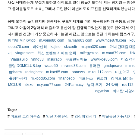
사실 낙태라는게 무섭기도하고 심적으로 많이 힘들기도한데 저는 원치않는 임신에
고 물어볼정도로 ㅎㅎ,, 그래서 고민없이 이번에도 미프진을 선택하게되었습니다
몸에 오한이 돌긴했지만 진통제랑 구토억제제를 미리 복용했던터라 복통도 심하진
그리고 아침에 2덩어리 배출하고 유산이 잘 진행되고있는지 입덧도 없어져서 오
다시한번 건강이 가장 중요하다라는걸 깨닳고 앞으로는 몸관리 하는데 힘쓰려구요
밍키넷 MinKy.top
m.yomo80.com
m.maro63.com
www.mge870.com
ko
qooa70.com
비아센터
kajino
skrxodir
m.qmn320.com
24시간대출 대
끼
viagrastore
최신 토렌트 사이트 순위
mifegymiso
m.xoad79.com
fl
ViagraSilo
vnnd33
insuradb
무료만남어플
www.koe85.com
미소약
클럽 DOMCLUB.top
woao50
m.vnnd33.com
유머판
gmdqnswp
m.mr
gpharm
racingbest
m.koe85.com
onnews
m.reu112.com
미소약국
출장마사지
m.xood85.com
financedb
미프뉴스
링크와
강직도 올리는
MCLUB
skrxo
m.yano77.com
24Parmacy
남자 크기
24 약국
reu112
egymiso
비아탑-시알
Tags:
#
미프진 코리아주소
#
임신 자연유산
#
임신확인시기
#
약물유산 가능시기