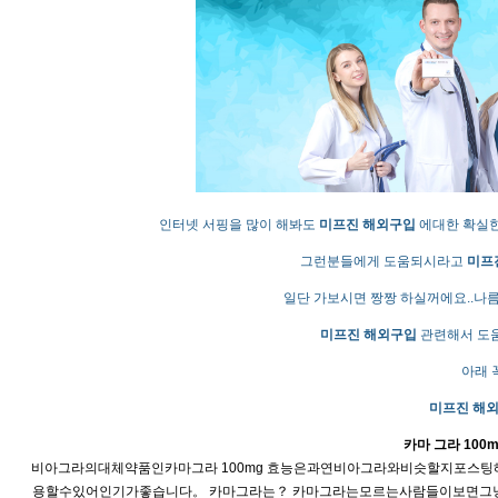
인터넷 서핑을 많이 해봐도
미­프진 해외구입
에대한 확실한
그런분들에게 도움되시라고
미­
일단 가보시면 짱짱 하실꺼에요..나
미­프진 해외구입
관련해서 도움
아래 
미­프진 해
카마 그라 100
비아그라의대체약품인카마그라 100mg 효능은과연비아그라와비슷할지포
용할수있어인기가좋습니다。 카마그라는？ 카마그라는모르는사람들이보면