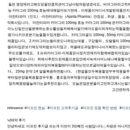
들은 영양제라고해도믿을만큼외관이그냥사탕처럼생겼네요。비아그라라고적혀져
능 카마그라 100mg 효능에대해알아보기전에，이제품이어디서개발된제품인
아잔타파마（인도） -아잔타파마는（Ajanta Pharma）안정성，위생
약회사입니다。 아잔타파마 카마그라 100mg 효능 카마그라 100mg 
아노신일인산을분해하는효소활성을저해해서발기에더도움이되게하는역할을합
증가시키므로본기능을할수있게합니다。 카마그라골드 100mg , 50mg 카마그
제품입니다。 2.카마그라는젤리로도나와있는데젤，구강젤리，오랄젤리 100
젤리타입은보기에도약처럼보이지않고，먹을때도과일향이나서거북한느낌없이
무도모를거예요。 3.슈퍼카마그라-이제품은사정지연제까지함께배합되어있습
블렛이있습니다） 위에서추천드린제품으로입안에서녹여서어느때나복용할수
일맛으로다양하게되어있어복용할때마다원하는맛으로골라먹을수있습니다。 복용법
다。 25mg 은약 1/4 알을복용하면됩니다。（한알을모두복용할경우부작
부터많은양을복용할경우두통，홍조등의부작용이생길수있으며위장장애，소화
점차복용량을늘려가는걸추천드립니다。 오늘은많은분들이고민하고계시는발
고간편하게
relevance: #
미프진 현실
#
미프진 고객후기글
#
미프진 정품 확인 방법
#
미프
낙태약 후기
안녕하세요. 미프진 후기글 쓰는게 이번이 3번째인 사람입니다;-; 자랑은 아니지