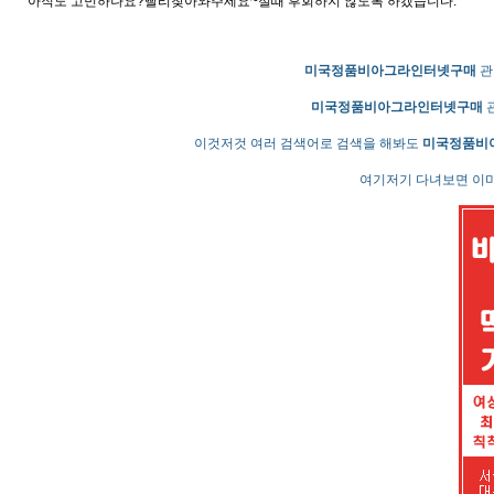
아직도 고민하나요?빨리찾아와주세요~절때 후회하지 않도록 하겠습니다.
미국정품비­아그라인터넷구매
관
미국정품비­아그라인터넷구매
관
이것저것 여러 검색어로 검색을 해봐도
미국정품비
여기저기 다녀보면 이