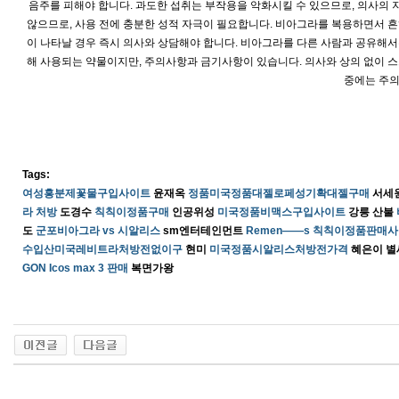
음주를 피해야 합니다. 과도한 섭취는 부작용을 악화시킬 수 있으므로, 의사의 
않으므로, 사용 전에 충분한 성적 자극이 필요합니다. 비아그라를 복용하면서 흔
이 나타날 경우 즉시 의사와 상담해야 합니다. 비아그라를 다른 사람과 공유해서
해 사용되는 약물이지만, 주의사항과 금기사항이 있습니다. 의사와 상의 없이 스
중에는 주의
Tags:
여성흥분제꽃물구입사이트
윤재옥
정품미국정품대젤로페성기확대젤구매
서세
라 처방
도경수
칙칙이정품구매
인공위성
미국정품비맥스구입사이트
강릉 산불
도
군포비아그라 vs 시알리스
sm엔터테인먼트
Remen——s 칙칙이정품판매
수입산미국레­비트라처방전없이구
현미
미국정품시­알리스처방전가격
혜은이 별
GON Icos max 3 판매
복면가왕