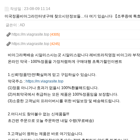
작성일 : 23-08-09 11:14
미국정품비­아그라인터넷구매 찾으시던정보들…다 여기 있습니다 【조루증에 특효
글쓴이 :
AD
https://m.viagrasite.top
[4305]
https://m.viagrasite.top
[4245]
비아그라퀵배송 시알리스사는곳 시알리스팝니다 레비트라직영점 비아그라 부작
온라인 약국 - 100%정품을 가장저렴하게 구매대행 초특가할인이벤트
1.신뢰!정품!안전!확실하게 믿고 구입하실수 있습니다.
약국주소 :
https://m.viagrasite.top
(1)정품 아니거나 효과가 없을시 100%환불해드립니다.
(2)저희약국에서 취급하는 모든 제품은 100%정품임을 보장합니다.
(3)소중한 고객님의 프라이버시를 위한 비밀보장 및 배송해드립니다.
2.어디서도 찾아볼수 없는 신제품들!!!
초간편 주문으로 오늘 주문하면 내일 수령(무료배송)
3.고객님이 원하는 제품은 바로 여기있습니다.