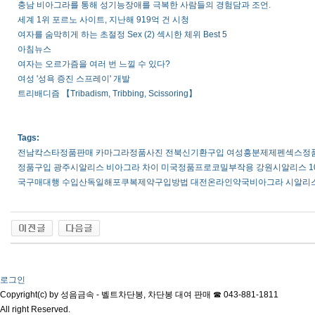
충남 비아그라를 통해 성기능장애를 극복한 사람들의 경험담과 조언.
세계 1위 포르노 사이트, 지난해 919억 건 시청
여자를 숨막히게 하는 초절정 Sex (2) 섹시한 체위 Best 5
아침뉴스
여자는 오르가즘을 여러 번 느낄 수 있다?
여성 '성욕 증진 스프레이' 개발
트리배디즘 【Tribadism, Tribbing, Scissoring】
Tags:
전남칵스타정품판매 카마그라정품사진 전북신기환구입 여성흥분제제펜섹스정품구
정품구입 광주시알리스 비아그라 차이 미국정품프로코밀부작용 강원시알리스 1
국구매대행 수입산독일해포쿠복제약구입방법 대전온라인약국비아그라 시알리스 
로그인
Copyright(c) by 성음금속 - 벨트차단봉, 차단봉 대여 판매 ☎ 043-881-1811
All right Reserved.