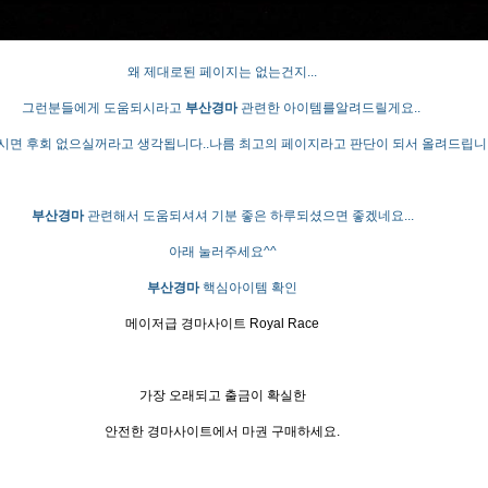
왜 제대로된 페이지는 없는건지...
그런분들에게 도움되시라고
부산경마
관련한 아이템를알려드릴게요..
시면 후회 없으실꺼라고 생각됩니다..나름 최고의 페이지라고 판단이 되서 올려드립니
부산경마
관련해서 도움되셔셔 기분 좋은 하루되셨으면 좋겠네요...
아래 눌러주세요^^
부산경마
핵심아이템 확인
메이저급 경마사이트 Royal Race
가장 오래되고 출금이 확실한
안전한 경마사이트에서 마권 구매하세요.