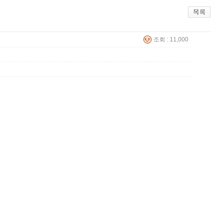
조회 : 11,000