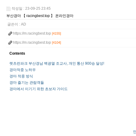
작성일 : 23-09-25 23:45
부산경마 【 racingbest.top 】 온라인경마
글쓴이 :
AD
https://m.racingbest.top
[4155]
https://m.racingbest.top
[4104]
Contents
렛츠런파크 부산경남 백광열 조교사, 개인 통산 900승 달성!
경마적중 노하우
경마 적중 방식
경마 즐기는 관람객들
경마에서 이기기 위한 초보자 가이드
인