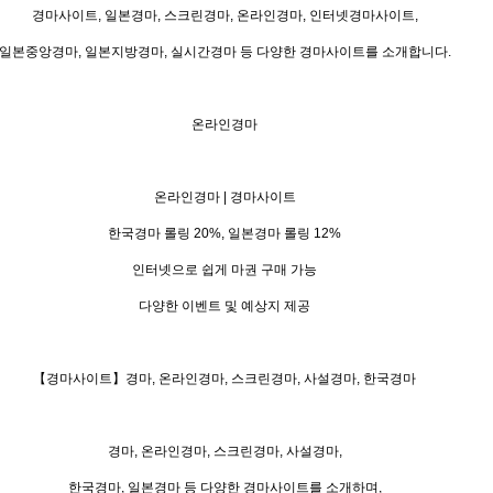
경마사이트, 일본경마, 스크린경마, 온라인경마, 인터넷경마사이트,
일본중앙경마, 일본지방경마, 실시간경마 등 다양한 경마사이트를 소개합니다.
온라인경마
온라인경마 | 경마사이트
한국경마 롤링 20%, 일본경마 롤링 12%
인터넷으로 쉽게 마권 구매 가능
다양한 이벤트 및 예상지 제공
【경마사이트】경마, 온라인경마, 스크린경마, 사설경마, 한국경마
경마, 온라인경마, 스크린경마, 사설경마,
한국경마, 일본경마 등 다양한 경마사이트를 소개하며,