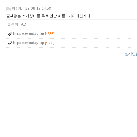
작성일 : 23-09-18 14:58
결제없는 소개팅어플 무료 만남 어플 - 거­제­애­견­카­페
글쓴이 :
AD
https://evenday.top
[4336]
https://evenday.top
[4305]
실제만남