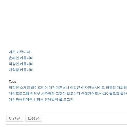
여초 커뮤니티
온라인 커뮤니티
직장인 커뮤니티
대학생 커뮤니티
Tags:
직장인 소개팅
화이트데이
대전미혼남녀
이정근
여자만남사이트
장윤정
대화창
매칭프로그램
인터넷
사­주­백­과
그것이 알고싶다
연­애­관­련­도­서
u20 월드컵
울­산
애인과해외여행
임영웅
연­애­법­칙
롤 로그인