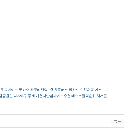
무료데이트
푸바오
하­두­리­채­팅
LG 유플러스 웹하드
인천채팅
에코프로
감­증­원­인
wbc야구 중계
기혼자만남싸이트추천 베스크클릭순위
차서원