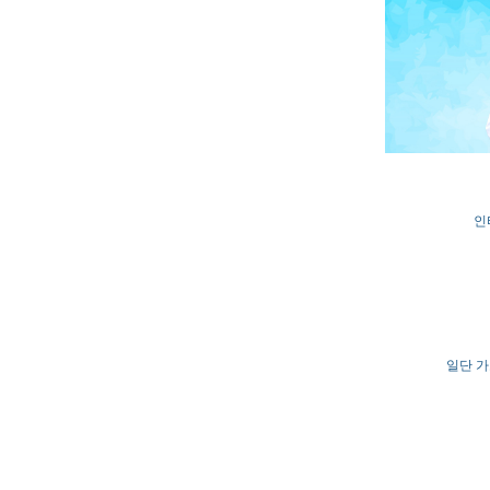
인
일단 가