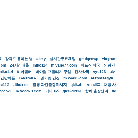
0
강직도 올리는 법
allmy
실시간무료채팅
gmdqnswp
viagrast
com
24시간대출
miko114
m.yano77.com
미프진 약국
의왕만
miko114
비아센터
비아탑-프릴리지 구입
천사약국
vyu123
alv
료만남어플
LevitraKR
밍키넷 갱신
m.koe85.com
euromifegyn
eu112
althdirrnr
출장 파란출장마사지
qldkahf
vnnd33
채팅 사
poao71
m.xoad79.com
비아365
gkskdirrnr
합체 출장안마
fld