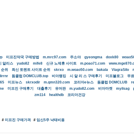
wp
미프진약국 구매방법
m.mrc97.com
주소야
gyeongma
doxk80
woao5
시 알리스
yudo82
mife8
신규 노제휴 사이트
m.poao71.com
www.mge870.
 순위
최신 토렌트 사이트 순위
skrxo
m.woao50.com
bakala
ViagraSilo
dirrnr
돔클럽 DOMCLUB.top
비아랭킹
시 알 리 스 구매후기
미프블로그
무
e65
미프뉴스
skrxodir
m.qmn320.com
코리아e뉴스
돔클럽 DOMCLUB
r
ime
미프진 구매후기
대출후기
유머판
m.yudo82.com
비아마켓
myilsag
zm114
healthdb
코리아건강
#
미­프진 구매가격
#
임신5주 낙태비용