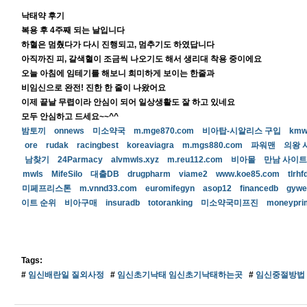
낙태약 후기
복용 후 4주째 되는 날입니다
하혈은 멈췄다가 다시 진행되고, 멈추기도 하였답니다
아직까진 피, 갈색혈이 조금씩 나오기도 해서 생리대 착용 중이에요
오늘 아침에 임테기를 해보니 희미하게 보이는 한줄과
비임신으로 완전! 진한 한 줄이 나왔어요
이제 끝날 무렵이라 안심이 되어 일상생활도 잘 하고 있네요
모두 안심하고 드세요~~^^
밤토끼
onnews
미소약국
m.mge870.com
비아탑-시알리스 구입
km
ore
rudak
racingbest
koreaviagra
m.mgs880.com
파워맨
의왕 
남찾기
24Parmacy
alvmwls.xyz
m.reu112.com
비아몰
만남 사이트
mwls
MifeSilo
대출DB
drugpharm
viame2
www.koe85.com
tlrhf
미페프리스톤
m.vnnd33.com
euromifegyn
asop12
financedb
gyw
이트 순위
비아구매
insuradb
totoranking
미소약국미프진
moneypr
Tags:
#
임신배란일 질외사정
#
임신초기낙태 임신초기낙태하는곳
#
임신중절방법