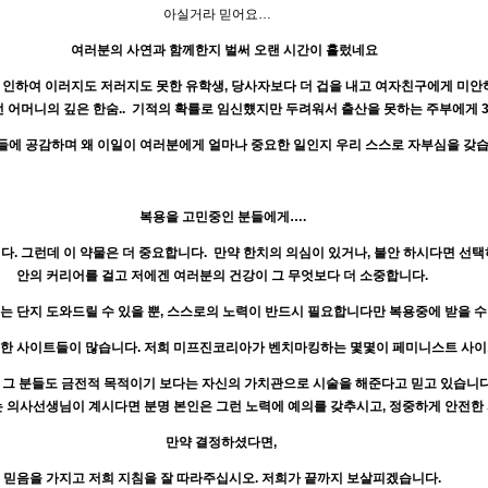
아실거라 믿어요…
여러분의
사연과
함께한지
벌써
오랜
시간이
흘렀네요
 인하여 이러지도 저러지도 못한 유학생, 당사자보다 더 겁을 내고 여자친구에게 미안
시던 어머니의 깊은 한숨.. 기적의 확률로 임신헀지만 두려워서 출산을 못하는 주부에게 
들에 공감하며 왜 이일이 여러분에게 얼마나 중요한 일인지 우리 스스로 자부심을 갖습
복용을 고민중인 분들에게….
다. 그런데 이 약물은 더 중요합니다. 만약 한치의 의심이 있거나, 불안 하시다면 선
안의 커리어를 걸고 저에겐 여러분의 건강이 그 무엇보다 더 소중합니다.
는 단지 도와드릴 수 있을 뿐, 스스로의 노력이 반드시 필요합니다만 복용중에 받을 수
룡한 사이트들이 많습니다. 저희 미프진코리아가 벤치마킹하는 몇몇이 페미니스트 사이
그 분들도 금전적 목적이기 보다는 자신의 가치관으로 시술을 해준다고 믿고 있습니다
는 의사선생님이 계시다면 분명 본인은 그런 노력에 예의를 갖추시고, 정중하게 안전한
만약 결정하셨다면,
믿음을 가지고 저희 지침을 잘 따라주십시오. 저희가 끝까지 보살피겠습니다.