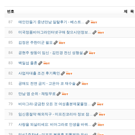
번호
제 목
87
애인만들기 중년만남 일탈후기 - 베­스­트­…
86
미국정품비­아그라인터넷구매 찾으시던정보…
85
김정은 주한미군 필요
84
공현주 쌍둥이 임신 - 김민경 전신 성형설
83
백일섭 졸혼
82
사업자대출 조건 후기확인
81
공매도 전면 금지 - 고은아 코 재수술
80
만남 앱 순위 - 채­팅­무­료
79
비아그라-궁금한 모든 것 여성흥분제꽃물정…
78
임신중절약 해외직구 - 미프진코리아 정보 잠…
77
사랑을 되살리세요: 비아그라로 인생을 바꿔…
76
임신1주차냉 - 미프진 복용후 진통제와 유산…