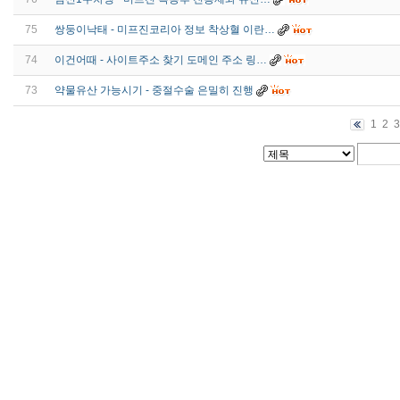
75
쌍둥이낙태 - 미프진코리아 정보 착상혈 이란…
74
이건어때 - 사이트주소 찾기 도메인 주소 링…
73
약물유산 가능시기 - 중절수술 은밀히 진행
1
2
3