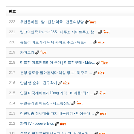
번호
222
우먼온리원 - 맘e 편한 약국 - 전문의상담
221
링크의민족 linkmin365 - 새주소 사이트주소 찾…
220
뉴토끼 바로가기 대체 사이트 주소 - 뉴토끼 …
219
카마그라
218
미프진 미프진코리아 구매 | 미프진구매 - Mife…
217
분양 중도금 알아봅시다 핵심 정보 - 제주도 …
216
만남 앱 순위 - 친­구­착­기
215
인천 미국레­비트라10mg 가격 - 비아몰: 최저…
214
우먼온리원 미프진 - 시크릿상담
213
청년맞춤 전세대출 가치 내용정리 - 비상금대…
212
파워TV - ppowertv.cc
211
충북 미국정품제펜섹스지속시간 - 발기부전 …