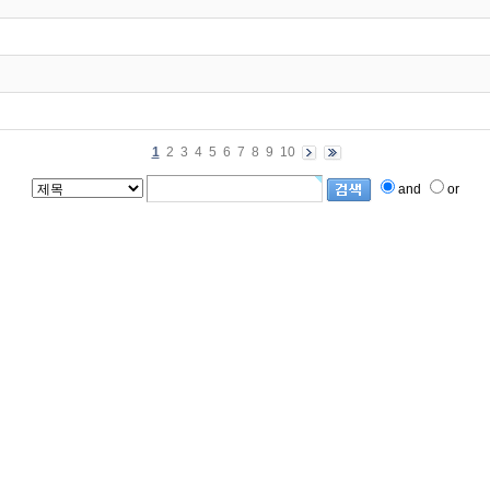
1
2
3
4
5
6
7
8
9
10
and
or