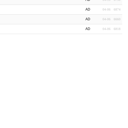
AD
04-06
6874
AD
04-06
6660
AD
04-06
6818