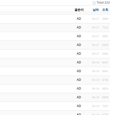
Total 222
글쓴이
날짜
조회
AD
04-27
5869
AD
04-27
7223
AD
04-27
6802
AD
04-27
6428
AD
04-27
6484
AD
04-14
6641
AD
04-14
6641
AD
04-14
6746
AD
04-14
6826
AD
04-10
6849
AD
04-10
7047
AD
04-10
6730